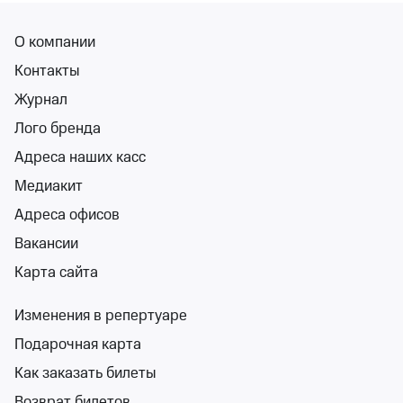
О компании
Контакты
Шоу Влада Кобякова
Журнал
Городской Дворец Культуры (Усолье-Сибирское)
Лого бренда
вс 22 нояб, 18:00
Городской Дворец Культуры (Усолье-Сибирское)
Адреса наших касс
от 1 500 ₽
Медиакит
вс 22 ноября, 18:00
•
осталось более 100 билетов
Детям
Адреса офисов
Билеты от 1 500 ₽
Вакансии
Карта сайта
0+
Изменения в репертуаре
Подарочная карта
Как заказать билеты
Возврат билетов